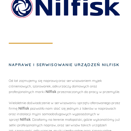
NAPRAWE I SERWISOWANIE URZĄDZEŃ NILFISK
Od lat zajmujemy się naprawą oraz serwisowaniem myjek
ciśnieniowych,
szorowarek
, odkurzaczy domowych oraz
profesjonalnych marki
Nilfisk
przeznaczonych do pracy w przemyśle.
Wieloletnie doświadczenie w serwisowaniu sprzętu oferowanego przez
firmę
Nilfisk
pozwoliło nam stać się jednym z liderów w naprawach
oraz instalacji myjni samoobsługowych wyposażonych w
sprzęt
Nilfisk
. Działamy na terenie małopolski, gdzie wykonaliśmy już
setki profesjonalnych napraw, oraz serwisów takich urządzeń
jak
szorowarki
, odkurzacze, myjki ciepłowodne oraz zimnowodne.